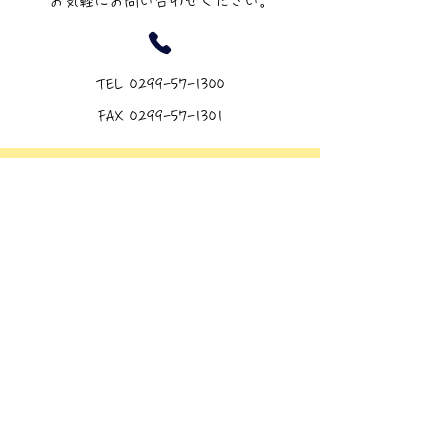
​お気軽にお問い合わせください。
TEL
0299-57-1300
FAX
0299-57-1301
​事業情報等
事業所名 : 訪問介護ステーション ここ
あ
住所 : 〒319-0123
茨城県小美玉市羽鳥２８９５
FUKU HOUSEⅡ 205 B-1